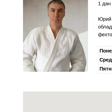
1 дан
Юрий 
облад
фехто
Поне
Сред
Пятн