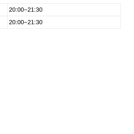
20:00−21:30
20:00−21:30
Зал СК «Конструк
м. Филёвский Пар
ул. Большая Филёвс